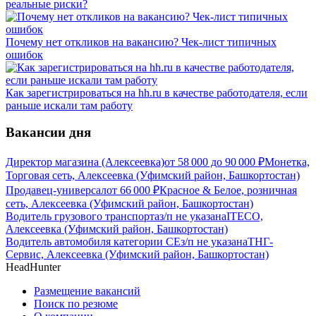
реальные риски?
Почему нет откликов на вакансию? Чек-лист типичных
ошибок
Как зарегистрироваться на hh.ru в качестве работодателя, если
раньше искали там работу
Вакансии дня
Директор магазина (Алексеевка)
от
58 000
до
90 000
₽
Монетка,
Торговая сеть, Алексеевка (Уфимский район, Башкортостан)
Продавец-универсал
от
66 000
₽
Красное & Белое, розничная
сеть, Алексеевка (Уфимский район, Башкортостан)
Водитель грузового транспорта
з/п не указана
ITECO,
Алексеевка (Уфимский район, Башкортостан)
Водитель автомобиля категории CЕ
з/п не указана
ТНГ-
Сервис, Алексеевка (Уфимский район, Башкортостан)
HeadHunter
Размещение вакансий
Поиск по резюме