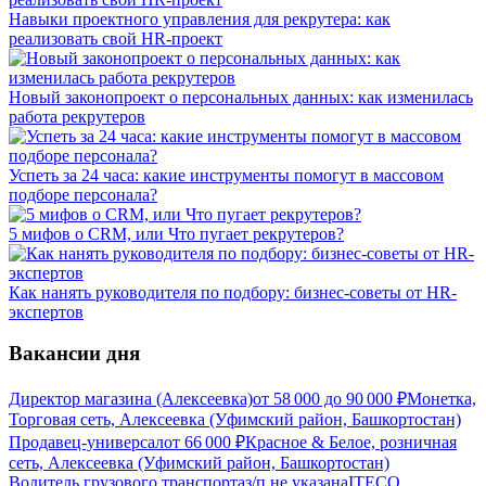
Навыки проектного управления для рекрутера: как
реализовать свой HR-проект
Новый законопроект о персональных данных: как изменилась
работа рекрутеров
Успеть за 24 часа: какие инструменты помогут в массовом
подборе персонала?
5 мифов о CRM, или Что пугает рекрутеров?
Как нанять руководителя по подбору: бизнес-советы от HR-
экспертов
Вакансии дня
Директор магазина (Алексеевка)
от
58 000
до
90 000
₽
Монетка,
Торговая сеть, Алексеевка (Уфимский район, Башкортостан)
Продавец-универсал
от
66 000
₽
Красное & Белое, розничная
сеть, Алексеевка (Уфимский район, Башкортостан)
Водитель грузового транспорта
з/п не указана
ITECO,