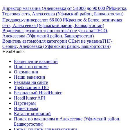
Директор магазина (Алексеевка)
от
58 000
до
90 000
₽
Монетка,
Торговая сеть, Алексеевка (Уфимский район, Башкортостан)
Продавец-универсал
от
66 000
₽
Красное & Белое, розничная
сеть, Алексеевка (Уфимский район, Башкортостан)
Водитель грузового транспорта
з/п не указана
ITECO,
Алексеевка (Уфимский район, Башкортостан)
Водитель автомобиля категории CЕ
з/п не указана
ТНГ-
Сервис, Алексеевка (Уфимский район, Башкортостан)
HeadHunter
Размещение вакансий
Поиск по резюме
О компании
Наши вакансии
Реклама на сайте
Требования к ПО
Безопасный HeadHunter
HeadHunter API
Партнерам
Инвесторам
Каталог компаний
Поиск по вакансиям в Алексеевке (Уфимский район,
Башкортостан)
Сетка: соцсеть для нетворкинга