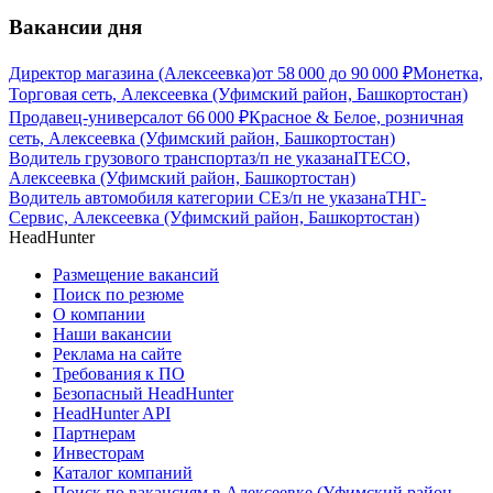
Вакансии дня
Директор магазина (Алексеевка)
от
58 000
до
90 000
₽
Монетка,
Торговая сеть, Алексеевка (Уфимский район, Башкортостан)
Продавец-универсал
от
66 000
₽
Красное & Белое, розничная
сеть, Алексеевка (Уфимский район, Башкортостан)
Водитель грузового транспорта
з/п не указана
ITECO,
Алексеевка (Уфимский район, Башкортостан)
Водитель автомобиля категории CЕ
з/п не указана
ТНГ-
Сервис, Алексеевка (Уфимский район, Башкортостан)
HeadHunter
Размещение вакансий
Поиск по резюме
О компании
Наши вакансии
Реклама на сайте
Требования к ПО
Безопасный HeadHunter
HeadHunter API
Партнерам
Инвесторам
Каталог компаний
Поиск по вакансиям в Алексеевке (Уфимский район,