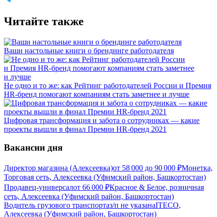
Читайте также
Ваши настольные книги о брендинге работодателя
Не одно и то же: как Рейтинг работодателей России и Премия
HR-бренд помогают компаниям стать заметнее и лучше
Цифровая трансформация и забота о сотрудниках — какие
проекты вышли в финал Премии HR-бренд 2021
Вакансии дня
Директор магазина (Алексеевка)
от
58 000
до
90 000
₽
Монетка,
Торговая сеть, Алексеевка (Уфимский район, Башкортостан)
Продавец-универсал
от
66 000
₽
Красное & Белое, розничная
сеть, Алексеевка (Уфимский район, Башкортостан)
Водитель грузового транспорта
з/п не указана
ITECO,
Алексеевка (Уфимский район, Башкортостан)