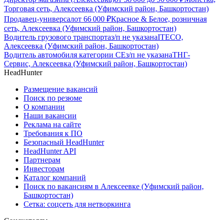
Торговая сеть, Алексеевка (Уфимский район, Башкортостан)
Продавец-универсал
от
66 000
₽
Красное & Белое, розничная
сеть, Алексеевка (Уфимский район, Башкортостан)
Водитель грузового транспорта
з/п не указана
ITECO,
Алексеевка (Уфимский район, Башкортостан)
Водитель автомобиля категории CЕ
з/п не указана
ТНГ-
Сервис, Алексеевка (Уфимский район, Башкортостан)
HeadHunter
Размещение вакансий
Поиск по резюме
О компании
Наши вакансии
Реклама на сайте
Требования к ПО
Безопасный HeadHunter
HeadHunter API
Партнерам
Инвесторам
Каталог компаний
Поиск по вакансиям в Алексеевке (Уфимский район,
Башкортостан)
Сетка: соцсеть для нетворкинга