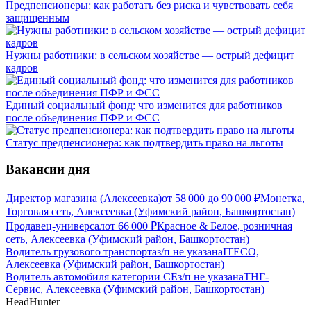
Предпенсионеры: как работать без риска и чувствовать себя
защищенным
Нужны работники: в сельском хозяйстве — острый дефицит
кадров
Единый социальный фонд: что изменится для работников
после объединения ПФР и ФСС
Статус предпенсионера: как подтвердить право на льготы
Вакансии дня
Директор магазина (Алексеевка)
от
58 000
до
90 000
₽
Монетка,
Торговая сеть, Алексеевка (Уфимский район, Башкортостан)
Продавец-универсал
от
66 000
₽
Красное & Белое, розничная
сеть, Алексеевка (Уфимский район, Башкортостан)
Водитель грузового транспорта
з/п не указана
ITECO,
Алексеевка (Уфимский район, Башкортостан)
Водитель автомобиля категории CЕ
з/п не указана
ТНГ-
Сервис, Алексеевка (Уфимский район, Башкортостан)
HeadHunter