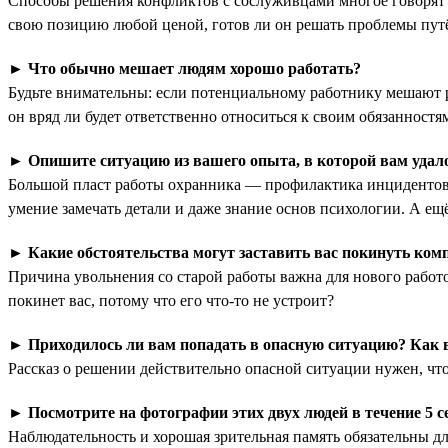
Способы решения конфликтов с сослуживцами многое говорят о 
свою позицию любой ценой, готов ли он решать проблемы путём
►
Что обычно мешает людям хорошо работать?
Будьте внимательны: если потенциальному работнику мешают ра
он вряд ли будет ответственно относиться к своим обязанност
►
Опишите ситуацию из вашего опыта, в которой вам уда
Большой пласт работы охранника — профилактика инцидентов.
умение замечать детали и даже знание основ психологии. А ещё
►
Какие обстоятельства могут заставить вас покинуть ко
Причина увольнения со старой работы важна для нового работо
покинет вас, потому что его что-то не устроит?
►
Приходилось ли вам попадать в опасную ситуацию? Как 
Рассказ о решении действительно опасной ситуации нужен, чтоб
►
Посмотрите на фотографии этих двух людей в течение 5 с
Наблюдательность и хорошая зрительная память обязательны дл