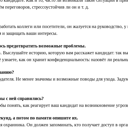
кандидате. Как и то, часто ли возникали такие ситуации в прин
 переговоров, стрессоустойчив ли он и т. д.
ботать коллеги или посетители, он жалуется на руководство, у в
ям и защищать ваши интересы.
лось предотвратить возможные проблемы.
 Выслушайте историю, которую вам расскажет кандидат: так вы
 узнаете, как он хранит конфиденциальность: назовёт ли реальн
мпанию?
дателя. Не менее значимы и возможные поводы для ухода. Задум
вы с ней справились?
ы понять, как реагирует ваш кандидат на возникновение угрозы,
екунд, а потом по памяти опишите их.
я охранника. Он должен запоминать, кто получает доступ в орга