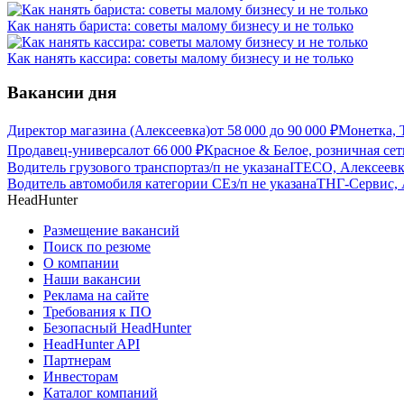
Как нанять бариста: советы малому бизнесу и не только
Как нанять кассира: советы малому бизнесу и не только
Вакансии дня
Директор магазина (Алексеевка)
от
58 000
до
90 000
₽
Монетка, 
Продавец-универсал
от
66 000
₽
Красное & Белое, розничная се
Водитель грузового транспорта
з/п не указана
ITECO, Алексеевк
Водитель автомобиля категории CЕ
з/п не указана
ТНГ-Сервис, 
HeadHunter
Размещение вакансий
Поиск по резюме
О компании
Наши вакансии
Реклама на сайте
Требования к ПО
Безопасный HeadHunter
HeadHunter API
Партнерам
Инвесторам
Каталог компаний