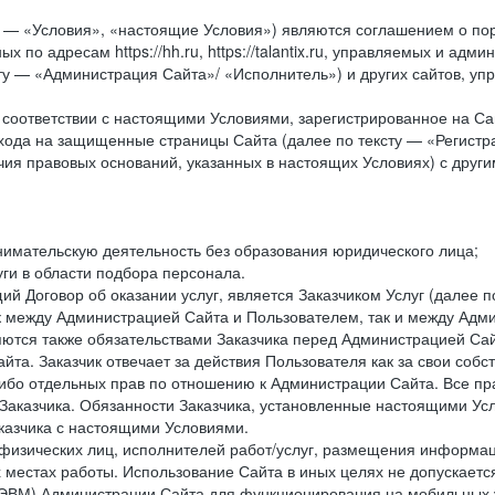
у — «Условия», «настоящие Условия») являются соглашением о по
х по адресам https://hh.ru, https://talantix.ru, управляемых и 
тексту — «Администрация Сайта»/ «Исполнитель») и других сайтов,
соответствии с настоящими Условиями, зарегистрированное на Са
хода на защищенные страницы Сайта (далее по тексту — «Регистр
ия правовых оснований, указанных в настоящих Условиях) с дру
имательскую деятельность без образования юридического лица;
ги в области подбора персонала.
 Договор об оказании услуг, является Заказчиком Услуг (далее по
к между Администрацией Сайта и Пользователем, так и между Адми
ются также обязательствами Заказчика перед Администрацией Сай
йта. Заказчик отвечает за действия Пользователя как за свои соб
либо отдельных прав по отношению к Администрации Сайта. Все п
Заказчика. Обязанности Заказчика, установленные настоящими Ус
казчика с настоящими Условиями.
физических лиц, исполнителей работ/услуг, размещения информаци
 местах работы. Использование Сайта в иных целях не допускаетс
ВМ) Администрации Сайта для функционирования на мобильных ус