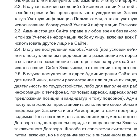
блокировать или принудительно изменить Учетную информа
2.2. В случае наличия сведений об использовании Учетно
в любое время и без предварительного уведомления Заказч
такую Учетную информацию Пользователя, а также учетную
использование блокируемой Учетной информации Пользова
2.3. Администрация Сайта вправе в любое время без каког
и той же Учетной информации любому лицу, включая всех П
использовать другое лицо на Сайте.
2.4. В случае поступления жалобы/жалоб (при условии ее/и
или о поступлении им предложения о размещении их персон
и согласия на размещение своего резюме на других сайтах
использования Сайта Заказчиком, в отношении которого по
2.5. В случае поступления в адрес Администрации Сайта жа
для целей иных, нежели рассмотрение или оценка их канди
деятельность по трудоустройству, либо для выполнения раб
информации о телефонах, почтовых адресах, адресах элект
предложения позиций и кандидатур и тому подобное), Адми
поступила жалоба, приостановить исполнение своих обязат
информации Заказчика и его Регистрации, а также прекращ
видимых Пользователям, с выставлением документа подтвер
Договора в одностороннем порядке с направлением Заказчи
заключенного Договора. Жалоба от соискателя считается 
путем, включая, но не ограничиваясь: в письменном виде, 