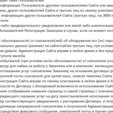
цию таких Пользователей.
й информации Пользователя другими пользователями Сайта или ка
ика, других пользователей Сайта и третьих лиц по своему усмотре
 информацию других пользователей Сайта (третьих лиц), на ЭВМ 
теля.
о-либо предварительного уведомления или какой-либо компенсаци
ользователей Регистрации Заказчика в случае, если на момент и
х обоснованности) от соискателя(лей) об обнаружении его (их) пер
альных данных (резюме) на сайте/сайтах третьих лиц, при услови
 не давали, Администрация Сайта вправе в любое время и без пре
ступила жалоба.
лобы/жалоб (при условии ее/их обоснованности) от соискателя (со
датур для найма на работу у Заказчика или в компанию, являющую
от/оказания услуг соискателем Заказчику на основании договора г
ронной почты соискателя для целей иных, нежели тематика Сайта 
нистрация Сайта вправе по своему усмотрению в любое время и б
ельств по Договору с блокировкой возможности использования Сайт
ения отображения названия страницы и самой страницы с описани
ждающего оказание услуг на дату приостановления исполнения обя
ку соответствующего уведомления о расторжении Договора. и пот
надлежаще направленной соискателем и полученной Администрацие
посредством факсового сообщения, электронной почты и прочих сре