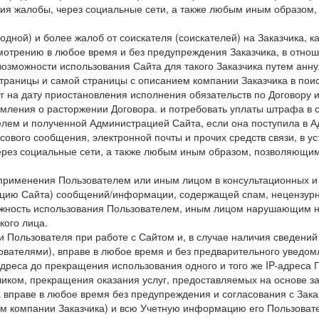
ия жалобы, через социальные сети, а также любым иным образом,
одной) и более жалоб от соискателя (соискателей) на Заказчика, 
отрению в любое время и без предупреждения Заказчика, в отнош
 возможности использования Сайта для такого Заказчика путем анн
страницы и самой страницы с описанием компании Заказчика в пои
 на дату приостановления исполнения обязательств по Договору и
мления о расторжении Договора. и потребовать уплаты штрафа в 
елем и полученной Администрацией Сайта, если она поступила в
сового сообщения, электронной почты и прочих средств связи, в 
рез социальные сети, а также любым иным образом, позволяющим
 применения Пользователем или иным лицом в консультационных 
рацию Сайта) сообщений/информации, содержащей спам, нецензурн
можность использования Пользователем, иным лицом нарушающим 
кого лица.
 Пользователя при работе с Сайтом и, в случае наличия сведений 
ователями), вправе в любое время и без предварительного уведом
-адреса до прекращения использования одного и того же IP-адреса
чиком, прекращения оказания услуг, предоставляемых на основе за
 вправе в любое время без предупреждения и согласования с Зака
ем компании Заказчика) и всю Учетную информацию его Пользовате