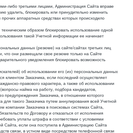
кими-либо третьими лицами, Администрация Сайта вправе
нию удалить, блокировать или принудительно изменить
и прочих аппаратных средствах которых происходило
и техническим образом блокировать использование одной
спользования такой Учетной информации ее начинает
сональных данных (резюме) на сайте/сайтах третьих лиц
и, что они размещали свое резюме только на Сайте
дварительного уведомления блокировать возможность
искателей) об использовании его (их) персональных данных
ся клиентом Заказчика, если последний осуществляет
ражданско-правового характера, а также об использовании
(вопросы найма на работу, подбора кандидатов,
ез предупреждения Заказчика, в отношении которого
а для такого Заказчика путем аннулирования всей Учетной
ем компании Заказчика в поисковых системах Сайта,
зательств по Договору и отказаться от исполнения
ребовать уплаты штрафа в соответствии с условиями
й Сайта, если она поступила в Администрацию Сайта
дств связи, в устном виде посредством телефонной связи