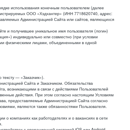
рядке использования конечным пользователем (далее
администрируемых ООО «Хэдхантер» (ИНН 7718620740, адрес:
 управляемых Администрацией Сайта или сайтов, являющихся
йте и получившее уникальное имя пользователя (логин)
ация») индивидуально или совместно (при условии
гими физическими лицами, объединенными в одной
 тексту — «Заказчик»).
нистрацией Сайта и Заказчиком. Обязательства
та, возникающими в связи с действиями Пользователей
ственные действия. При этом согласно настоящим Условиям
рава, предоставляемые Администрацией Сайта согласно
ловиями, являются также обязанностями Пользователя.
и о компаниях как работодателях и о вакансиях в сети
я.
тройствах с операционной системой iOS или Android,