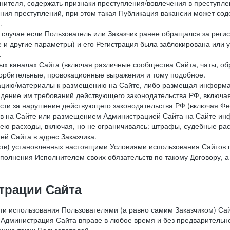
лнителя, содержать признаки преступления/вовлечения в преступле
ния преступлений, при этом такая Публикация вакансии может содер
.
 в случае если Пользователь или Заказчик ранее обращался за реги
 и другие параметры) и его Регистрация была заблокирована или
.
ных каналах Сайта (включая различные сообщества Сайта, чаты, о
орбительные, провокационные выражения и тому подобное.
мацию/материалы к размещению на Сайте, либо размещая информа
юдение им требований действующего законодательства РФ, включая
сти за нарушение действующего законодательства РФ (включая Фе
в на Сайте или размещением Администрацией Сайта на Сайте инф
ю расходы, включая, но не ограничиваясь: штрафы, судебные рас
й Сайта в адрес Заказчика.
ств) установленных настоящими Условиями использования Сайтов 
полнения Исполнителем своих обязательств по такому Договору, а
трации Сайта
сти использования Пользователями (а равно самим Заказчиком) С
 Администрация Сайта вправе в любое время и без предварительн