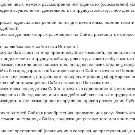
целей иных, нежели рассмотрение или оценка их (соискателей) ка
едний осуществляет деятельность по трудоустройству, либо для в
ресах, адресах электронной почты для целей иных, нежели темати
одобное);
ональные данные которых размещены на Сайте, размещать их персо
а, на любом ином сайте сети Интернет;
слугах Заказчика на мероприятиях/сайтах компаний, предоставляю
е предложения по трудоустройству, рекламу, а также любую конта
резюме того или иного соискателя, по адресам таких страниц, сф
та без предварительной авторизации на Сайте в качестве Пользо
скателя из резюме, полученного по адресам страниц сформирован
ельной авторизации на Сайте в качестве Пользователя;
искателям посредством Сайта включать в содержание такого пригл
хождения собеседования или иных действий, связанных с трудоустр
оизводить такое размещение в нарушение правил размещения Публ
льзователей Сайта к приобретению продуктов или услуг Заказчика
е ссылки на страницы Сайта, содержащие резюме того или иного со
ершения преступлений (вовлечения в совершение преступления), п