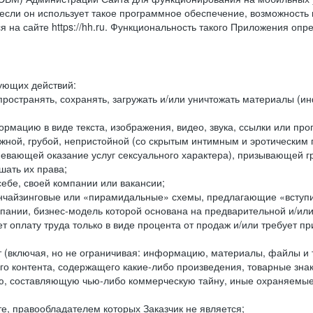
ли он использует такое программное обеспечение, возможность и
 на сайте https://hh.ru. Функциональность такого Приложения оп
дующих действий:
ространять, сохранять, загружать и/или уничтожать материалы (
рмацию в виде текста, изображения, видео, звука, ссылки или про
ожной, грубой, непристойной (со скрытым интимным и эротически
мевающей оказание услуг сексуального характера), призывающей 
шать их права;
ебе, своей компании или вакансии;
чайзинговые или «пирамидальные» схемы, предлагающие «вступить
ании, бизнес-модель которой основана на предварительной и/ил
 оплату труда только в виде процента от продаж и/или требует пр
т (включая, но не ограничивая: информацию, материалы, файлы и т.
го контента, содержащего какие-либо произведения, товарные зн
составляющую чью-либо коммерческую тайну, иные охраняемые р
е, правообладателем которых Заказчик не является;