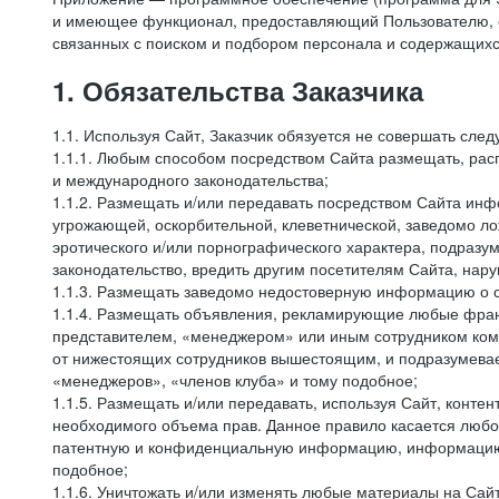
и имеющее функционал, предоставляющий Пользователю, ес
связанных с поиском и подбором персонала и содержащихся
1. Обязательства Заказчика
1.1. Используя Сайт, Заказчик обязуется не совершать сле
1.1.1. Любым способом посредством Сайта размещать, расп
и международного законодательства;
1.1.2. Размещать и/или передавать посредством Сайта инфо
угрожающей, оскорбительной, клеветнической, заведомо л
эротического и/или порнографического характера, подразу
законодательство, вредить другим посетителям Сайта, нару
1.1.3. Размещать заведомо недостоверную информацию о с
1.1.4. Размещать объявления, рекламирующие любые фран
представителем, «менеджером» или иным сотрудником комп
от нижестоящих сотрудников вышестоящим, и подразумевает
«менеджеров», «членов клуба» и тому подобное;
1.1.5. Размещать и/или передавать, используя Сайт, контен
необходимого объема прав. Данное правило касается любо
патентную и конфиденциальную информацию, информацию, 
подобное;
1.1.6. Уничтожать и/или изменять любые материалы на Сайт