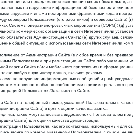
исполнение или ненадлежащее исполнение своих обязательств, а т
правленных на нарушения информационной безопасности или норм
рными вирусами и иными посторонними фрагментами кода в програм
жду сервером Пользователя (его работников) и сервером Сайта; 
мках Системы оперативно-розыскных мероприятий (СОРМ); (д) уста
ьности коммерческих организаций в сети Интернет и/или установ
 обязательств Администрацией Сайта; (е) других случаев, связан
дшение общей ситуации с использованием сети Интернет и/или ко
 получение от Администрации Сайта (в любое время и без предва
занным Пользователем при регистрации на Сайте либо указанным и
ной версии Сайта и/или мобильного приложения) информационных
а также любую иную информацию, включая рекламу.
огласие на получение информационных сообщений и push-уведомл
 систем мгновенного обмена сообщениями в режиме реального време
егистрацией Пользователя/Заказчика на Сайте.
Сайта на телефонный номер, указанный Пользователем в качестве 
дминистрации Сайта) в целях оценки качества звонка.
дчики, также могут записывать видеозвонок с Пользователем при
рации Сайта) для оценки качества демонстрации.
гистрации Пользователя, как его контактный, используемый для с
апись звонка по номеру, указанному Пользователем, с лицом, не я