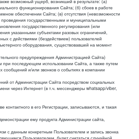
акже возможный ущерб, возникший в результате: (а)
ального функционирования Сайта; (б) сбоев в работе
мном обеспечении Сайта; (в) отсутствия (невозможности
(г) проведения государственными и муниципальными
новления государственного регулирования (или
ления указанными субъектами разовых ограничений,
ных с действиями (бездействием) пользователей
мпьютерного оборудования, существовавшей на момент
рительного предупреждения Администрацией Сайта)
м при последующем использовании Сайта, а также путем
 сообщений и/или звонков о событиях в компании
ений от Администрации Сайта посредством социальных
ни через Интернет (в т.ч. мессенджеры whatsapp/viber,
контактного в его Регистрации, записываются, и такая
 демонстрации ему продукта Администрации сайта,
вязи с данным конкретным Пользователем и запись звонка
вляющимся Пользователем, будет считаться случайной.