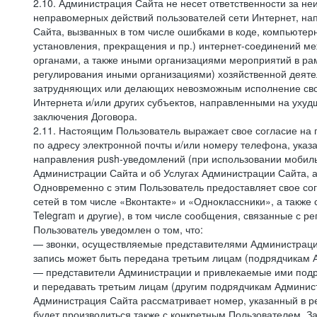
2.10. Администрация Сайта не несет ответственности за не
неправомерных действий пользователей сети Интернет, на
Сайта, вызванных в том числе ошибками в коде, компьюте
установления, прекращения и пр.) интернет-соединений ме
органами, а также иными организациями мероприятий в ра
регулирования иными организациями) хозяйственной деятел
затрудняющих или делающих невозможным исполнение своих
Интернета и/или других субъектов, направленными на уху
заключения Договора.
2.11. Настоящим Пользователь выражает свое согласие на
по адресу электронной почты и/или номеру телефона, ука
направления push-уведомлений (при использовании мобиль
Администрации Сайта и об Услугах Администрации Сайта, 
Одновременно с этим Пользователь предоставляет свое с
сетей в том числе «Вконтакте» и «Одноклассники», а также
Telegram и другие), в том числе сообщения, связанные с р
Пользователь уведомлен о том, что:
— звонки, осуществляемые представителями Администрации 
запись может быть передана третьим лицам (подрядчикам А
— представители Администрации и привлекаемые ими подря
и передавать третьим лицам (другим подрядчикам Админист
Администрация Сайта рассматривает номер, указанный в ре
будет производиться также с конкретным Пользователем. З