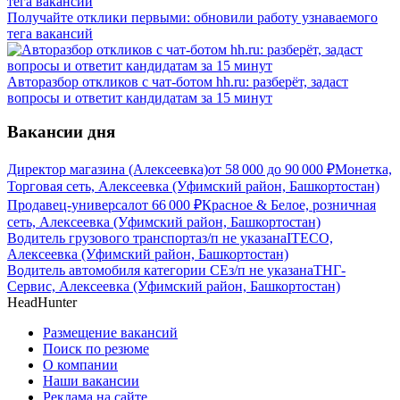
Получайте отклики первыми: обновили работу узнаваемого
тега вакансий
Авторазбор откликов с чат-ботом hh.ru: разберёт, задаст
вопросы и ответит кандидатам за 15 минут
Вакансии дня
Директор магазина (Алексеевка)
от
58 000
до
90 000
₽
Монетка,
Торговая сеть, Алексеевка (Уфимский район, Башкортостан)
Продавец-универсал
от
66 000
₽
Красное & Белое, розничная
сеть, Алексеевка (Уфимский район, Башкортостан)
Водитель грузового транспорта
з/п не указана
ITECO,
Алексеевка (Уфимский район, Башкортостан)
Водитель автомобиля категории CЕ
з/п не указана
ТНГ-
Сервис, Алексеевка (Уфимский район, Башкортостан)
HeadHunter
Размещение вакансий
Поиск по резюме
О компании
Наши вакансии
Реклама на сайте