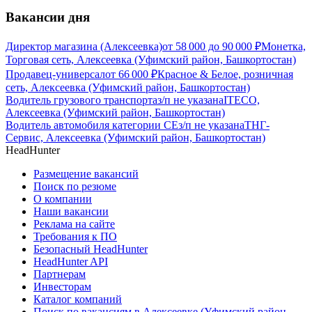
Вакансии дня
Директор магазина (Алексеевка)
от
58 000
до
90 000
₽
Монетка,
Торговая сеть, Алексеевка (Уфимский район, Башкортостан)
Продавец-универсал
от
66 000
₽
Красное & Белое, розничная
сеть, Алексеевка (Уфимский район, Башкортостан)
Водитель грузового транспорта
з/п не указана
ITECO,
Алексеевка (Уфимский район, Башкортостан)
Водитель автомобиля категории CЕ
з/п не указана
ТНГ-
Сервис, Алексеевка (Уфимский район, Башкортостан)
HeadHunter
Размещение вакансий
Поиск по резюме
О компании
Наши вакансии
Реклама на сайте
Требования к ПО
Безопасный HeadHunter
HeadHunter API
Партнерам
Инвесторам
Каталог компаний
Поиск по вакансиям в Алексеевке (Уфимский район,