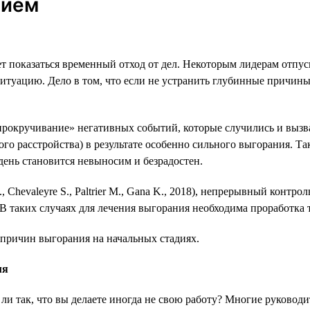
нием
показаться временный отход от дел. Некоторым лидерам отпуск
итуацию. Дело в том, что если не устранить глубинные причины 
прокручивание» негативных событий, которые случились и вызва
о расстройства) в результате особенно сильного выгорания. Так
день становится невыносим и безрадостен.
, Chevaleyre S., Paltrier M., Gana K., 2018), непрерывный конт
 В таких случаях для лечения выгорания необходима проработка 
причин выгорания на начальных стадиях.
мя
ли так, что вы делаете иногда не свою работу? Многие руководи