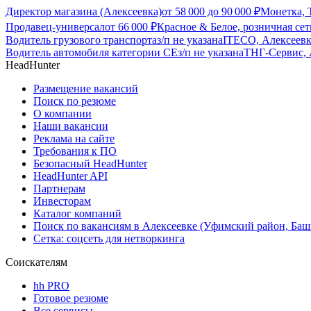
Директор магазина (Алексеевка)
от
58 000
до
90 000
₽
Монетка, 
Продавец-универсал
от
66 000
₽
Красное & Белое, розничная се
Водитель грузового транспорта
з/п не указана
ITECO, Алексеевк
Водитель автомобиля категории CЕ
з/п не указана
ТНГ-Сервис, 
HeadHunter
Размещение вакансий
Поиск по резюме
О компании
Наши вакансии
Реклама на сайте
Требования к ПО
Безопасный HeadHunter
HeadHunter API
Партнерам
Инвесторам
Каталог компаний
Поиск по вакансиям в Алексеевке (Уфимский район, Баш
Сетка: соцсеть для нетворкинга
Соискателям
hh PRO
Готовое резюме
Все сервисы