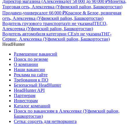
Директор магазина (Алексеевка)
от
58 000
до
90 000
₽
Монетка,
Торговая сеть, Алексеевка (Уфимский район, Башкортостан)
Продавец-универсал
от
66 000
₽
Красное & Белое, розничная
сеть, Алексеевка (Уфимский район, Башкортостан)
Водитель грузового транспорта
з/п не указана
ITECO,
Алексеевка (Уфимский район, Башкортостан)
Водитель автомобиля категории CЕ
з/п не указана
ТНГ-
Сервис, Алексеевка (Уфимский район, Башкортостан)
HeadHunter
Размещение вакансий
Поиск по резюме
О компании
Наши вакансии
Реклама на сайте
Требования к ПО
Безопасный HeadHunter
HeadHunter API
Партнерам
Инвесторам
Каталог компаний
Поиск по вакансиям в Алексеевке (Уфимский район,
Башкортостан)
Сетка: соцсеть для нетворкинга