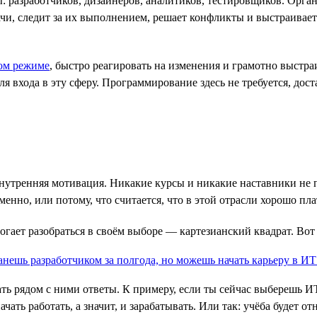
разработчиков, дизайнеров, аналитиков, тестировщиков. Органи
ачи, следит за их выполнением, решает конфликты и выстраивает
ом режиме
, быстро реагировать на изменения и грамотно выст
 входа в эту сферу. Программирование здесь не требуется, дост
внутренняя мотивация. Никакие курсы и никакие наставники не п
енно, или потому, что считается, что в этой отрасли хорошо пл
могает разобраться в своём выборе — картезианский квадрат. Вот
ать рядом с ними ответы. К примеру, если ты сейчас выберешь 
ачать работать, а значит, и зарабатывать. Или так: учёба будет 