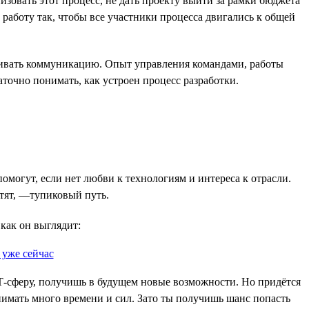
зовать этот процесс, не дать проекту выйти за рамки бюджета
 работу так, чтобы все участники процесса двигались к общей
раивать коммуникацию. Опыт управления командами, работы
аточно понимать, как устроен процесс разработки.
омогут, если нет любви к технологиям и интереса к отрасли.
атят, —тупиковый путь.
 как он выглядит:
ИТ-сферу, получишь в будущем новые возможности. Но придётся
отнимать много времени и сил. Зато ты получишь шанс попасть