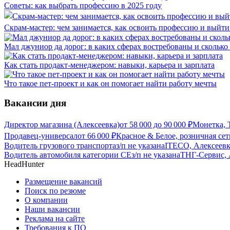
Советы: как выбрать профессию в 2025 году
Скрам-мастер: чем занимается, как освоить профессию и выйти 
Мал джуниор да дорог: в каких сферах востребованы и скольк
Как стать продакт-менеджером: навыки, карьера и зарплата
Что такое пет-проект и как он помогает найти работу мечты
Вакансии дня
Директор магазина (Алексеевка)
от
58 000
до
90 000
₽
Монетка, 
Продавец-универсал
от
66 000
₽
Красное & Белое, розничная се
Водитель грузового транспорта
з/п не указана
ITECO, Алексеевк
Водитель автомобиля категории CЕ
з/п не указана
ТНГ-Сервис, 
HeadHunter
Размещение вакансий
Поиск по резюме
О компании
Наши вакансии
Реклама на сайте
Требования к ПО