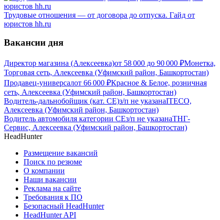
Трудовые отношения — от договора до отпуска. Гайд от
юристов hh.ru
Вакансии дня
Директор магазина (Алексеевка)
от
58 000
до
90 000
₽
Монетка,
Торговая сеть, Алексеевка (Уфимский район, Башкортостан)
Продавец-универсал
от
66 000
₽
Красное & Белое, розничная
сеть, Алексеевка (Уфимский район, Башкортостан)
Водитель-дальнобойщик (кат. CE)
з/п не указана
ITECO,
Алексеевка (Уфимский район, Башкортостан)
Водитель автомобиля категории CЕ
з/п не указана
ТНГ-
Сервис, Алексеевка (Уфимский район, Башкортостан)
HeadHunter
Размещение вакансий
Поиск по резюме
О компании
Наши вакансии
Реклама на сайте
Требования к ПО
Безопасный HeadHunter
HeadHunter API