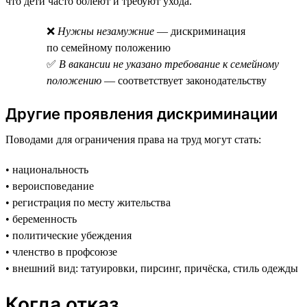
что дети часто болеют и требуют ухода.
❌
Нужны незамужние
— дискриминация
по семейному положению
✅
В вакансии не указано требование к семейному
положению
— соответствует законодательству
Другие проявления дискриминации
Поводами для ограничения права на труд могут стать:
• национальность
• вероисповедание
• регистрация по месту жительства
• беременность
• политические убеждения
• членство в профсоюзе
• внешний вид: татуировки, пирсинг, причёска, стиль одежды
Когда отказ