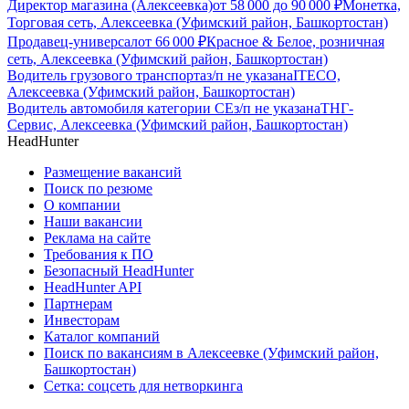
Директор магазина (Алексеевка)
от
58 000
до
90 000
₽
Монетка,
Торговая сеть, Алексеевка (Уфимский район, Башкортостан)
Продавец-универсал
от
66 000
₽
Красное & Белое, розничная
сеть, Алексеевка (Уфимский район, Башкортостан)
Водитель грузового транспорта
з/п не указана
ITECO,
Алексеевка (Уфимский район, Башкортостан)
Водитель автомобиля категории CЕ
з/п не указана
ТНГ-
Сервис, Алексеевка (Уфимский район, Башкортостан)
HeadHunter
Размещение вакансий
Поиск по резюме
О компании
Наши вакансии
Реклама на сайте
Требования к ПО
Безопасный HeadHunter
HeadHunter API
Партнерам
Инвесторам
Каталог компаний
Поиск по вакансиям в Алексеевке (Уфимский район,
Башкортостан)
Сетка: соцсеть для нетворкинга