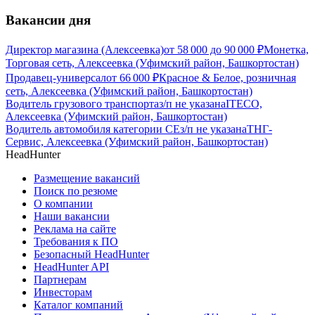
Вакансии дня
Директор магазина (Алексеевка)
от
58 000
до
90 000
₽
Монетка,
Торговая сеть, Алексеевка (Уфимский район, Башкортостан)
Продавец-универсал
от
66 000
₽
Красное & Белое, розничная
сеть, Алексеевка (Уфимский район, Башкортостан)
Водитель грузового транспорта
з/п не указана
ITECO,
Алексеевка (Уфимский район, Башкортостан)
Водитель автомобиля категории CЕ
з/п не указана
ТНГ-
Сервис, Алексеевка (Уфимский район, Башкортостан)
HeadHunter
Размещение вакансий
Поиск по резюме
О компании
Наши вакансии
Реклама на сайте
Требования к ПО
Безопасный HeadHunter
HeadHunter API
Партнерам
Инвесторам
Каталог компаний