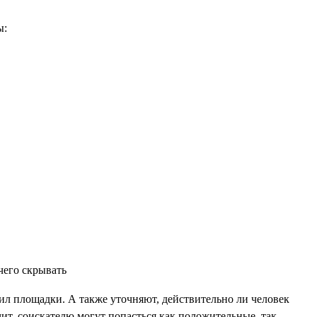
ы:
ил площадки. А также уточняют, действительно ли человек
чит, соискателю могут попасться как положительные, так