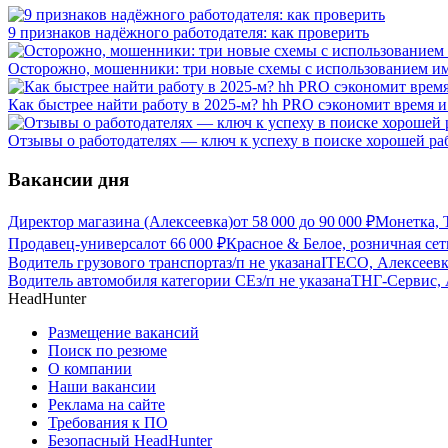
9 признаков надёжного работодателя: как проверить
Осторожно, мошенники: три новые схемы с использованием им
Как быстрее найти работу в 2025-м? hh PRO сэкономит время 
Отзывы о работодателях — ключ к успеху в поиске хорошей ра
Вакансии дня
Директор магазина (Алексеевка)
от
58 000
до
90 000
₽
Монетка, 
Продавец-универсал
от
66 000
₽
Красное & Белое, розничная се
Водитель грузового транспорта
з/п не указана
ITECO, Алексеевк
Водитель автомобиля категории CЕ
з/п не указана
ТНГ-Сервис, 
HeadHunter
Размещение вакансий
Поиск по резюме
О компании
Наши вакансии
Реклама на сайте
Требования к ПО
Безопасный HeadHunter