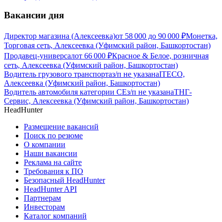
Вакансии дня
Директор магазина (Алексеевка)
от
58 000
до
90 000
₽
Монетка,
Торговая сеть, Алексеевка (Уфимский район, Башкортостан)
Продавец-универсал
от
66 000
₽
Красное & Белое, розничная
сеть, Алексеевка (Уфимский район, Башкортостан)
Водитель грузового транспорта
з/п не указана
ITECO,
Алексеевка (Уфимский район, Башкортостан)
Водитель автомобиля категории CЕ
з/п не указана
ТНГ-
Сервис, Алексеевка (Уфимский район, Башкортостан)
HeadHunter
Размещение вакансий
Поиск по резюме
О компании
Наши вакансии
Реклама на сайте
Требования к ПО
Безопасный HeadHunter
HeadHunter API
Партнерам
Инвесторам
Каталог компаний