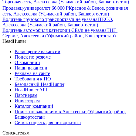
Торговая сеть, Алексеевка (Уфимский район, Башкортостан)
Продавец-универсал
от
66 000
₽
Красное & Белое, розничная
сеть, Алексеевка (Уфимский район, Башкортостан)
Водитель грузового транспорта
з/п не указана
ITECO,
Алексеевка (Уфимский район, Башкортостан)
Водитель автомобиля категории CЕ
з/п не указана
ТНГ-
Сервис, Алексеевка (Уфимский район, Башкортостан)
HeadHunter
Размещение вакансий
Поиск по резюме
О компании
Наши вакансии
Реклама на сайте
Требования к ПО
Безопасный HeadHunter
HeadHunter API
Партнерам
Инвесторам
Каталог компаний
Поиск по вакансиям в Алексеевке (Уфимский район,
Башкортостан)
Сетка: соцсеть для нетворкинга
Соискателям