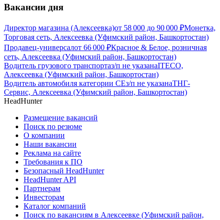
Вакансии дня
Директор магазина (Алексеевка)
от
58 000
до
90 000
₽
Монетка,
Торговая сеть, Алексеевка (Уфимский район, Башкортостан)
Продавец-универсал
от
66 000
₽
Красное & Белое, розничная
сеть, Алексеевка (Уфимский район, Башкортостан)
Водитель грузового транспорта
з/п не указана
ITECO,
Алексеевка (Уфимский район, Башкортостан)
Водитель автомобиля категории CЕ
з/п не указана
ТНГ-
Сервис, Алексеевка (Уфимский район, Башкортостан)
HeadHunter
Размещение вакансий
Поиск по резюме
О компании
Наши вакансии
Реклама на сайте
Требования к ПО
Безопасный HeadHunter
HeadHunter API
Партнерам
Инвесторам
Каталог компаний
Поиск по вакансиям в Алексеевке (Уфимский район,