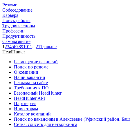
Резюме
Собеседование
Карьера
Поиск работы
Трудовые споры
Профессии
Продуктивность
Саморазвитие
1
2
3
4
5
6
7
8
9
10
11
...
211
дальше
HeadHunter
Размещение вакансий
Поиск по резюме
О компании
Наши вакансии
Реклама на сайте
Требования к ПО
Безопасный HeadHunter
HeadHunter API
Партнерам
Инвесторам
Каталог компаний
Поиск по вакансиям в Алексеевке (Уфимский район, Баш
Сетка: соцсеть для нетворкинга