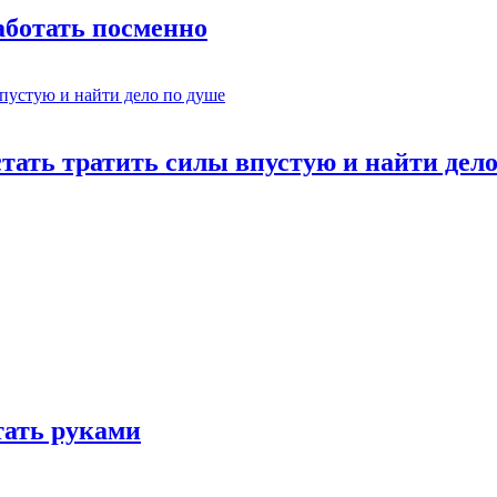
работать посменно
стать тратить силы впустую и найти дел
отать руками