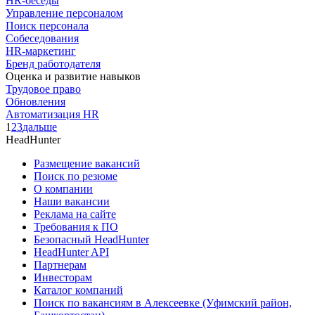
HR-беседы
Управление персоналом
Поиск персонала
Собеседования
HR-маркетинг
Бренд работодателя
Оценка и развитие навыков
Трудовое право
Обновления
Автоматизация HR
1
2
3
дальше
HeadHunter
Размещение вакансий
Поиск по резюме
О компании
Наши вакансии
Реклама на сайте
Требования к ПО
Безопасный HeadHunter
HeadHunter API
Партнерам
Инвесторам
Каталог компаний
Поиск по вакансиям в Алексеевке (Уфимский район,