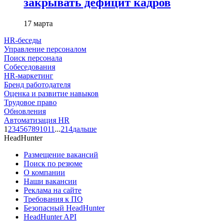
закрывать дефицит кадров
17 марта
HR-беседы
Управление персоналом
Поиск персонала
Собеседования
HR-маркетинг
Бренд работодателя
Оценка и развитие навыков
Трудовое право
Обновления
Автоматизация HR
1
2
3
4
5
6
7
8
9
10
11
...
214
дальше
HeadHunter
Размещение вакансий
Поиск по резюме
О компании
Наши вакансии
Реклама на сайте
Требования к ПО
Безопасный HeadHunter
HeadHunter API