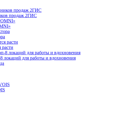
ников продаж 2ГИС
OMNI»
ора
 расти
-8 локаций для работы и вдохновения
OIS