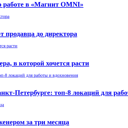
 о работе в «Магнит OMNI»
т продавца до директора
а, в которой хочется расти
нкт-Петербурге: топ-8 локаций для раб
енером за три месяца