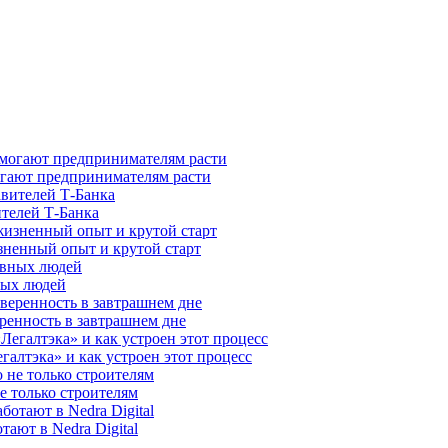
гают предпринимателям расти
ителей Т-Банка
зненный опыт и крутой старт
ных людей
ренность в завтрашнем дне
галтэка» и как устроен этот процесс
е только строителям
ают в Nedra Digital