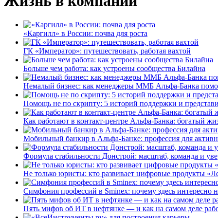
Жизнь в компании
«Каргилл» в России: почва для роста
ГК «Император»: путешествовать, работая вахтой
Больше чем работа: как устроены сообщества Билайна
Немалый бизнес: как менеджеры ММБ Альфа-Банка помо
Помощь не по скрипту: 5 историй поддержки и представ
Как работают в контакт-центре Альфа-Банка: богатый жи
Мобильный банкир в Альфа-Банке: профессия для актив
Формула стабильности Донстрой: масштаб, команда и уве
Не только юристы: кто развивает цифровые продукты «Ле
Симфония профессий в Sminex: почему здесь интересно н
Пять мифов об ИТ в нефтянке — и как на самом деле работ