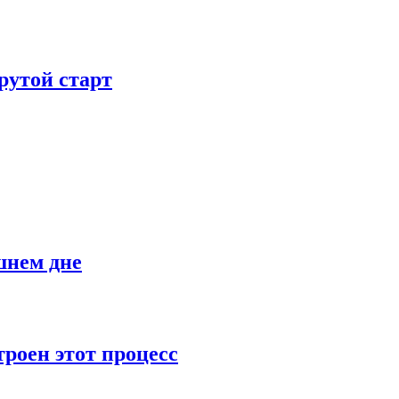
рутой старт
шнем дне
роен этот процесс