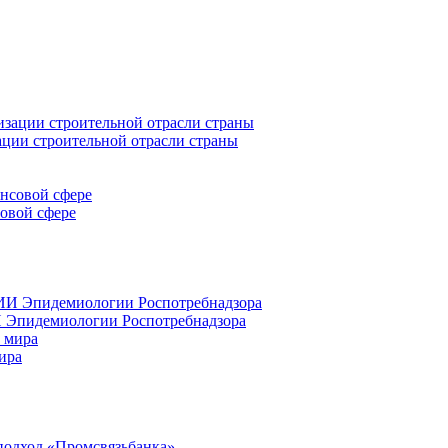
ации строительной отрасли страны
совой сфере
 Эпидемиологии Роспотребнадзора
ира