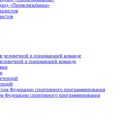
дход «Промсвязьбанка»
листов
 человечной и понимающей команде
и
тенций
м Федерации спортивного программирования