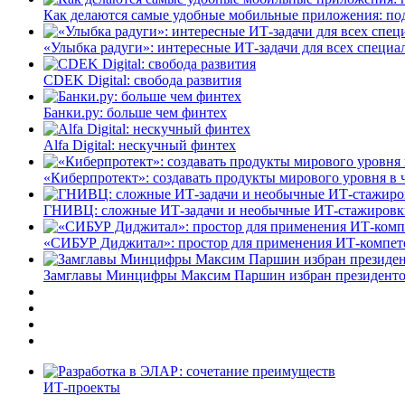
Как делаются самые удобные мобильные приложения: по
«Улыбка радуги»: интересные ИТ-задачи для всех специа
CDEK Digital: свобода развития
Банки.ру: больше чем финтех
Alfa Digital: нескучный финтех
«Киберпротект»: создавать продукты мирового уровня в
ГНИВЦ: сложные ИТ‑задачи и необычные ИТ‑стажировк
«СИБУР Диджитал»: простор для применения ИТ-компе
Замглавы Минцифры Максим Паршин избран президенто
ИТ-проекты