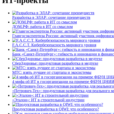
ИТ-проекты
Разработка в ЭЛАР: сочетание преимуществ
ДОМ.РФ: работа в ИТ со смыслом
Главгосэкспертиза России: активный участник цифровиз
F.A.C.C.T. Кибербезопасность мирового уровня
Банк «Санкт-Петербург»: гибкость и инновации в финан
СберЗдоровье: продуктовая разработка в медтехе
МТС: взять лучшее от стартапа и экосистемы
4 мифа об ИТ в госорганизации на примере ФБУН ЦНИИ
«Петрович-Тех»: продуктовая разработка для реального м
«Эталон»: ИТ в строительной индустрии
Продуктовая разработка в QIWI: что особенного?