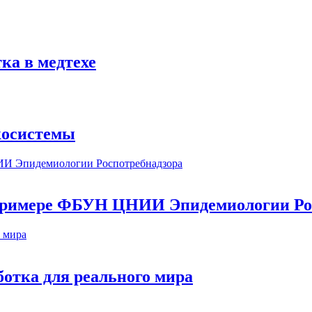
ка в медтехе
косистемы
а примере ФБУН ЦНИИ Эпидемиологии Ро
ботка для реального мира