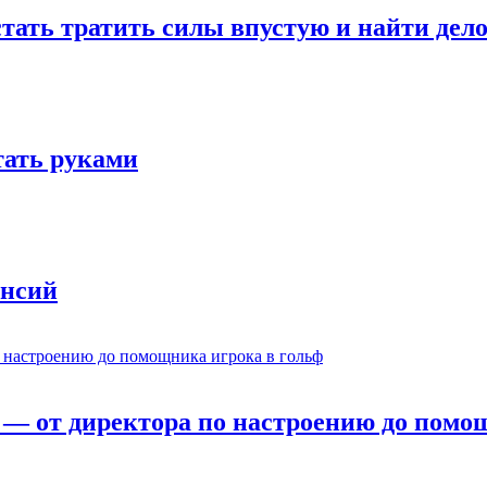
стать тратить силы впустую и найти дел
отать руками
ансий
— от директора по настроению до помощ