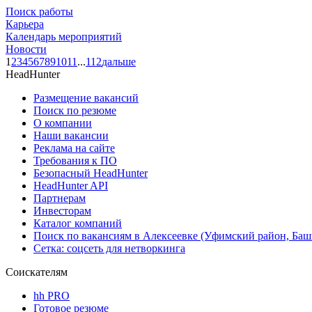
Поиск работы
Карьера
Календарь мероприятий
Новости
1
2
3
4
5
6
7
8
9
10
11
...
112
дальше
HeadHunter
Размещение вакансий
Поиск по резюме
О компании
Наши вакансии
Реклама на сайте
Требования к ПО
Безопасный HeadHunter
HeadHunter API
Партнерам
Инвесторам
Каталог компаний
Поиск по вакансиям в Алексеевке (Уфимский район, Баш
Сетка: соцсеть для нетворкинга
Соискателям
hh PRO
Готовое резюме