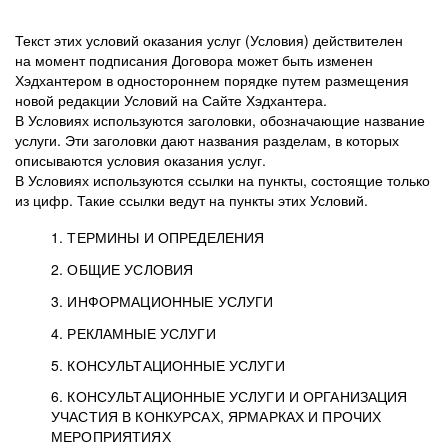
Текст этих условий оказания услуг (Условия) действителен
на момент подписания Договора может быть изменен
Хэдхантером в одностороннем порядке путем размещения
новой редакции Условий на Сайте Хэдхантера.
В Условиях используются заголовки, обозначающие название
услуги. Эти заголовки дают названия разделам, в которых
описываются условия оказания услуг.
В Условиях используются ссылки на пункты, состоящие только
из цифр. Такие ссылки ведут на пункты этих Условий.
1. ТЕРМИНЫ И ОПРЕДЕЛЕНИЯ
2. ОБЩИЕ УСЛОВИЯ
3. ИНФОРМАЦИОННЫЕ УСЛУГИ
1.1. Хэдхантер, или
Хэдхантер, ООО
4. РЕКЛАМНЫЕ УСЛУГИ
HeadHunter, или
«Хэдхантер», ИНН
2.1. Типы и статусы регистрации
5. КОНСУЛЬТАЦИОННЫЕ УСЛУГИ
Исполнитель
7718620740, адрес:
Типы регистрации
3.1. Предоставление доступа к базе данных
2.2. Активация услуг
6. КОНСУЛЬТАЦИОННЫЕ УСЛУГИ И ОРГАНИЗАЦИЯ
125047, г. Москва,
резюме с предложениями Соискателей
Описание и активация
УЧАСТИЯ В КОНКУРСАХ, ЯРМАРКАХ И ПРОЧИХ
2.1.1. Заказчику может быть присвоен один
4.0. Общие условия оказания рекламных услуг
внутригородская
о трудоустройстве с возможностью просмотра
МЕРОПРИЯТИЯХ
из Типов регистраций.
территория
4.0.1. Хэдхантер оказывает Заказчику услугу