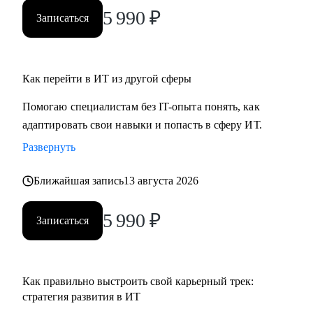
ты новичок и только определяешься с выбором, я проведу
5 990
₽
Записаться
для тебя обзор на самые востребованные профессии в
сфере ИТ, расскажу про лайфхаки и особенности работы.
Как перейти в ИТ из другой сферы
Помогаю специалистам без IT-опыта понять, как
адаптировать свои навыки и попасть в сферу ИТ.
Развернуть
Ближайшая запись
13 августа 2026
5 990
₽
Записаться
Как правильно выстроить свой карьерный трек:
стратегия развития в ИТ