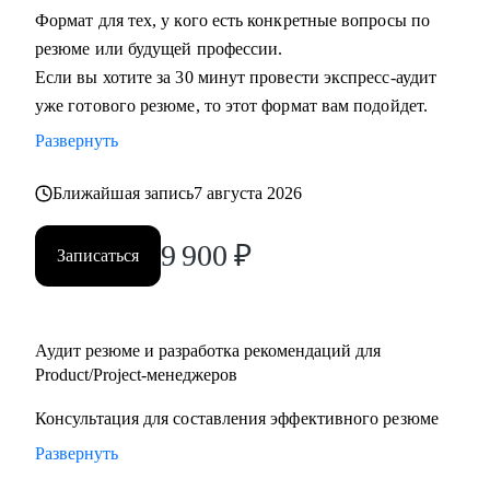
Формат для тех, у кого есть конкретные вопросы по
• Руководителям бизнеса: построение продуктовой
резюме или будущей профессии.
команды, консультация "внешнего СРО", построение
Если вы хотите за 30 минут провести экспресс-аудит
продуктовой культуры и ускорение процессов для
уже готового резюме, то этот формат вам подойдет.
достижения целей.
• Тем, кто недавно стал руководителем: как работать с
Развернуть
командой, выстраивать эффективные процессы и не
Ближайшая запись
7 августа 2026
сжигать команду, как работать со смежными командами,
заказчиками и руководителями.
9 900
₽
• Senior менеджерам, которые хотят вырасти до СРО:
Записаться
построение стратегии роста, менторство по рабочим
вопросам.
• Junior и middle project/product-менеджмента, которые хотят
Аудит резюме и разработка рекомендаций для
расти.
Product/Project-менеджеров
• Тем, кто хочет войти в IT и начать строить карьеру с нуля.
Консультация для составления эффективного резюме
Развернуть