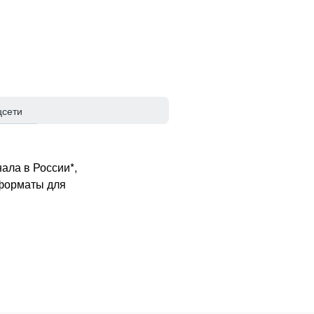
цсети
ала в России*,
 форматы для