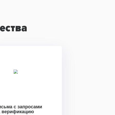
ества
исьма с запросами
а верификацию