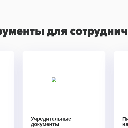
рументы для сотруднич
Учредительные
П
документы
н