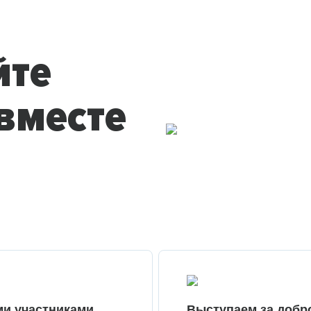
йте
вместе
ми участниками
Выступаем за добр