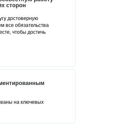
их сторон
угу достоверную
м все обязательства
сте, чтобы достичь
аментированным
ованы на ключевых