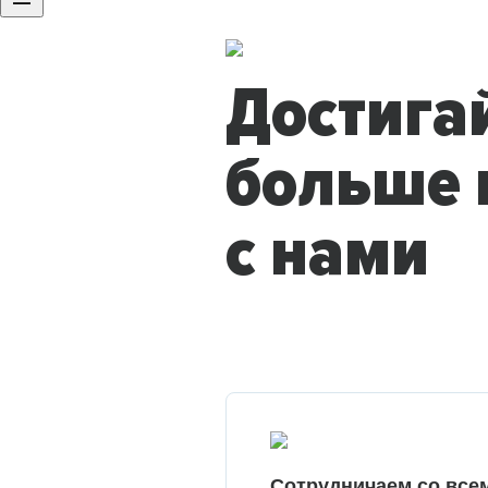
Достига
больше 
с нами
Сотрудничаем со все