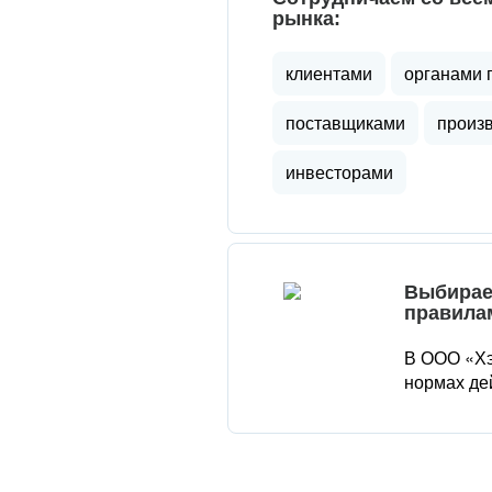
рынка:
клиентами
органами 
поставщиками
произ
инвесторами
Выбирае
правила
В ООО «Хэ
нормах де