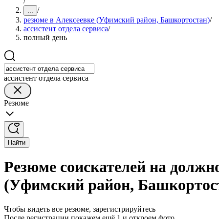
/
/
...
резюме в Алексеевке (Уфимский район, Башкортостан)
/
ассистент отдела сервиса
/
полный день
ассистент отдела сервиса
Резюме
Найти
Резюме соискателей на должно
(Уфимский район, Башкортос
Чтобы видеть все резюме, зарегистрируйтесь
После регистрации покажем ещё 1 и откроем фото