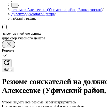
/
/
...
резюме в Алексеевке (Уфимский район, Башкортостан)
/
директор учебного центра
/
гибкий график
директор учебного центра
Резюме
Найти
Резюме соискателей на должно
Алексеевке (Уфимский район,
Чтобы видеть все резюме, зарегистрируйтесь
После регистрации покажем ещё 4 и откроем фото