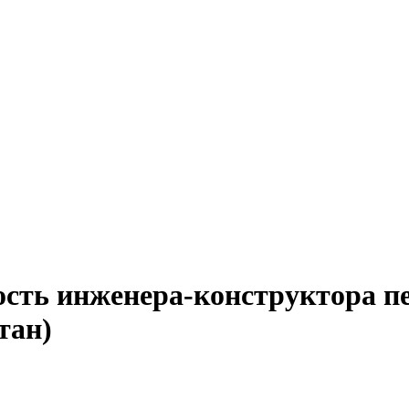
ость инженера-конструктора п
тан)