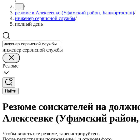
/
/
...
резюме в Алексеевке (Уфимский район, Башкортостан)
/
инженер сервисной службы
/
полный день
инженер сервисной службы
Резюме
Найти
Резюме соискателей на должн
Алексеевке (Уфимский район,
Чтобы видеть все резюме, зарегистрируйтесь
После регистрации покажем ещё 1 и откроем фото