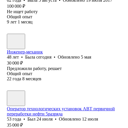
62
года
•
Была
5 августа
•
Обновлено
19 июля 2017
100 000
₽
Не ищет работу
Общий опыт
9
лет
1
месяц
Инженер-механик
48
лет
•
Была
сегодня
•
Обновлено
5 мая
30 000
₽
Предложили работу, решает
Общий опыт
22
года
8
месяцев
Оператор технологических установок АВТ первичной
переработки нефти 5разряда
53
года
•
Был
24 июля
•
Обновлено
12 июля
35 000
₽