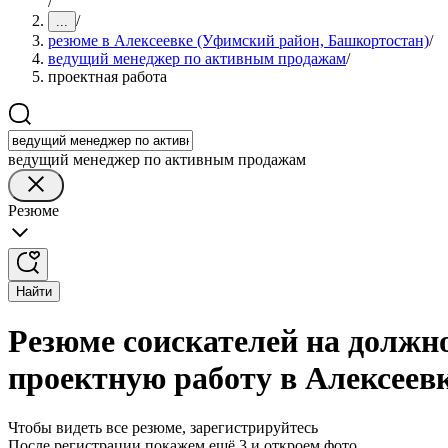
/
/
...
резюме в Алексеевке (Уфимский район, Башкортостан)
/
ведущий менеджер по активным продажам
/
проектная работа
ведущий менеджер по активным продажам
Резюме
Найти
Резюме соискателей на должн
проектную работу в Алексеев
Чтобы видеть все резюме, зарегистрируйтесь
После регистрации покажем ещё 3 и откроем фото