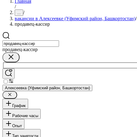
Главная
/
/
...
вакансии в Алексеевке (Уфимский район, Башкортостан)
/
продавец-кассир
продавец-кассир
Алексеевка (Уфимский район, Башкортостан)
График
Рабочие часы
Опыт
Тип занятости