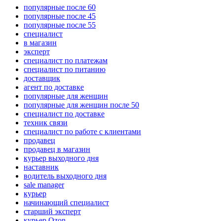
популярные после 60
популярные после 45
популярные после 55
специалист
в магазин
эксперт
специалист по платежам
специалист по питанию
доставщик
агент по доставке
популярные для женщин
популярные для женщин после 50
специалист по доставке
техник связи
специалист по работе с клиентами
продавец
продавец в магазин
курьер выходного дня
наставник
водитель выходного дня
sale manager
курьер
начинающий специалист
старший эксперт
курьер Ozon