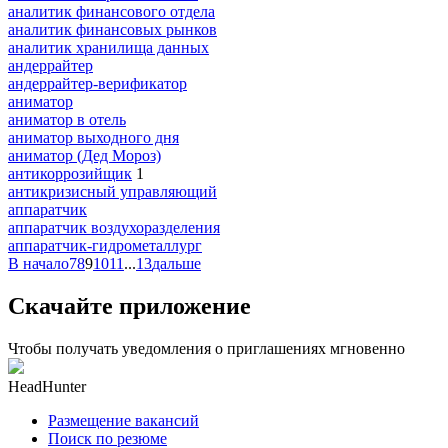
аналитик финансового отдела
аналитик финансовых рынков
аналитик хранилища данных
андеррайтер
андеррайтер-верификатор
аниматор
аниматор в отель
аниматор выходного дня
аниматор (Дед Мороз)
антикоррозийщик
1
антикризисный управляющий
аппаратчик
аппаратчик воздухоразделения
аппаратчик-гидрометаллург
В начало
7
8
9
10
11
...
13
дальше
Скачайте приложение
Чтобы получать уведомления о приглашениях мгновенно
HeadHunter
Размещение вакансий
Поиск по резюме