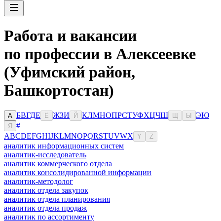
Работа и вакансии
по профессии в Алексеевке
(Уфимский район,
Башкортостан)
Б
В
Г
Д
Е
Ж
З
И
К
Л
М
Н
О
П
Р
С
Т
У
Ф
Х
Ц
Ч
Ш
Э
Ю
А
Ё
Й
Щ
Ы
#
Я
A
B
C
D
E
F
G
H
I
J
K
L
M
N
O
P
Q
R
S
T
U
V
W
X
Y
Z
аналитик информационных систем
аналитик-исследователь
аналитик коммерческого отдела
аналитик консолидированной информации
аналитик-методолог
аналитик отдела закупок
аналитик отдела планирования
аналитик отдела продаж
аналитик по ассортименту