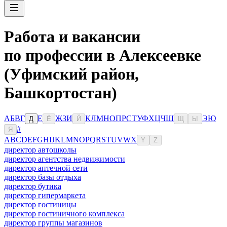
Работа и вакансии
по профессии в Алексеевке
(Уфимский район,
Башкортостан)
А
Б
В
Г
Е
Ж
З
И
К
Л
М
Н
О
П
Р
С
Т
У
Ф
Х
Ц
Ч
Ш
Э
Ю
Д
Ё
Й
Щ
Ы
#
Я
A
B
C
D
E
F
G
H
I
J
K
L
M
N
O
P
Q
R
S
T
U
V
W
X
Y
Z
директор автошколы
директор агентства недвижимости
директор аптечной сети
директор базы отдыха
директор бутика
директор гипермаркета
директор гостиницы
директор гостиничного комплекса
директор группы магазинов