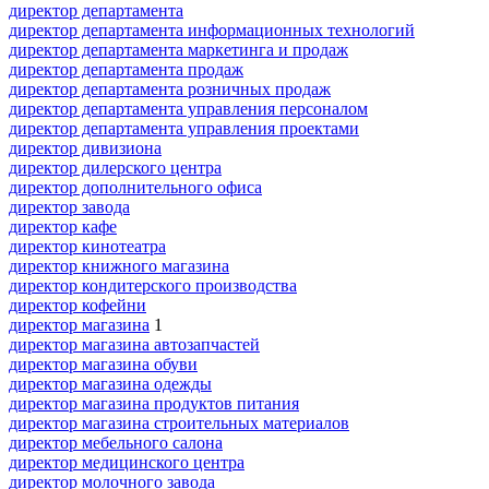
директор департамента
директор департамента информационных технологий
директор департамента маркетинга и продаж
директор департамента продаж
директор департамента розничных продаж
директор департамента управления персоналом
директор департамента управления проектами
директор дивизиона
директор дилерского центра
директор дополнительного офиса
директор завода
директор кафе
директор кинотеатра
директор книжного магазина
директор кондитерского производства
директор кофейни
директор магазина
1
директор магазина автозапчастей
директор магазина обуви
директор магазина одежды
директор магазина продуктов питания
директор магазина строительных материалов
директор мебельного салона
директор медицинского центра
директор молочного завода