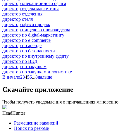
директор операционного офиса
директор отдела маркетинга
директор отделения
директор отеля
директор офиса продаж
директор пищевого производства
директор по digital-маркетингу
директор по e-commerce
директор по аренде
директор по безопасности
директор по внутреннему аудиту
директор по ВЭД
директор по закупкам
директор по закупкам и логистике
В начало
2
3
4
5
6
...
8
дальше
Скачайте приложение
Чтобы получать уведомления о приглашениях мгновенно
HeadHunter
Размещение вакансий
Поиск по резюме