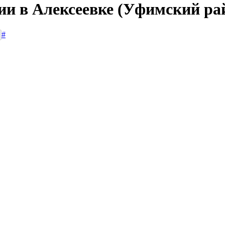
сии в Алексеевке (Уфимский ра
#