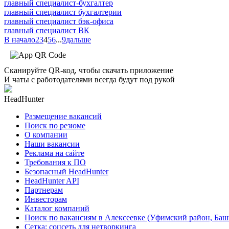
главный специалист-бухгалтер
главный специалист бухгалтерии
главный специалист бэк-офиса
главный специалист ВК
В начало
2
3
4
5
6
...
9
дальше
Сканируйте QR-код, чтобы скачать приложение
И чаты с работодателями всегда будут под рукой
HeadHunter
Размещение вакансий
Поиск по резюме
О компании
Наши вакансии
Реклама на сайте
Требования к ПО
Безопасный HeadHunter
HeadHunter API
Партнерам
Инвесторам
Каталог компаний
Поиск по вакансиям в Алексеевке (Уфимский район, Баш
Сетка: соцсеть для нетворкинга