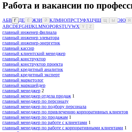
Работа и вакансии по профес
А
Б
В
Д
Е
Ж
З
И
К
Л
М
Н
О
П
Р
С
Т
У
Ф
Х
Ц
Ч
Ш
Э
Ю
Г
Ё
Й
Щ
Ы
Я
A
B
C
D
E
F
G
H
I
J
K
L
M
N
O
P
Q
R
S
T
U
V
W
X
Y
Z
главный инженер филиала
главный инженер элеватора
главный инженер-энергетик
главный кассир
главный клиентский менеджер
главный конструктор
главный конструктор проекта
главный кредитный аналитик
главный кредитный эксперт
главный маркетолог
главный маркшейдер
главный менеджер
2
главный менеджер отдела продаж
1
главный менеджер по персоналу
главный менеджер по подбору персонала
главный менеджер по привлечению корпоративных клиентов
главный менеджер по продажам
1
главный менеджер по работе с клиентами
1
главный менеджер по работе с корпоративными клиентами
1