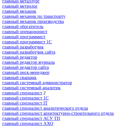
главный металлург
главный метролог
главный механик
главный механик по транспорту
главный механик производства
главный обогатитель
главный операционист
главный программист
главный программист 1С
главный разработчик
главный разработчик сайта
главный редактор
главный редактор журнала
главный редактор сайта
главный риск-менеджер
главный сварщик
главный системный администратор
главный системный аналитик
главный специалист
2
главный специалист 1С
главный специалист IT
главный специалист аналитического отдела
главный специалист архитектурно-строительного отдела
главный специалист АСУ ТП
главный специалист АХО