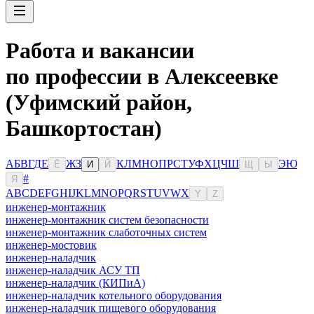
Работа и вакансии
по профессии в Алексеевке
(Уфимский район,
Башкортостан)
А
Б
В
Г
Д
Е
Ж
З
К
Л
М
Н
О
П
Р
С
Т
У
Ф
Х
Ц
Ч
Ш
Э
Ю
Ё
И
Й
Щ
Ы
#
Я
A
B
C
D
E
F
G
H
I
J
K
L
M
N
O
P
Q
R
S
T
U
V
W
X
Y
Z
инженер-монтажник
инженер-монтажник систем безопасности
инженер-монтажник слаботочных систем
инженер-мостовик
инженер-наладчик
инженер-наладчик АСУ ТП
инженер-наладчик (КИПиА)
инженер-наладчик котельного оборудования
инженер-наладчик пищевого оборудования