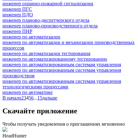
инженер охранно-пожарной сигнализации
инженер ПГС
инженер ПДО
инженер планово-диспетчерского отдела
инженер планово-производственного отдела
инженер ПНР
инженер по автоматизации
инженер по автоматизации и механизации производственных
процессов
инженер по автоматизации тестирования
инженер по автоматизированному тестированию
инженер по автоматизированным системам управления
инженер по автоматизированным системам управления
производством
инженер по автоматизированным системам управления
технологическими процессами
инженер по автоматике
В начало
2
3
4
5
6
...
15
дальше
Скачайте приложение
Чтобы получать уведомления о приглашениях мгновенно
HeadHunter