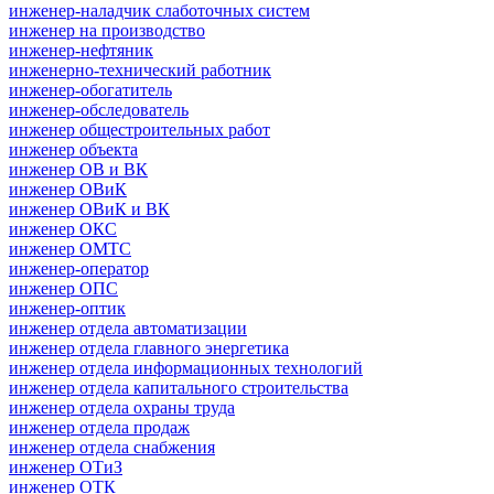
инженер-наладчик слаботочных систем
инженер на производство
инженер-нефтяник
инженерно-технический работник
инженер-обогатитель
инженер-обследователь
инженер общестроительных работ
инженер объекта
инженер ОВ и ВК
инженер ОВиК
инженер ОВиК и ВК
инженер ОКС
инженер ОМТС
инженер-оператор
инженер ОПС
инженер-оптик
инженер отдела автоматизации
инженер отдела главного энергетика
инженер отдела информационных технологий
инженер отдела капитального строительства
инженер отдела охраны труда
инженер отдела продаж
инженер отдела снабжения
инженер ОТиЗ
инженер ОТК