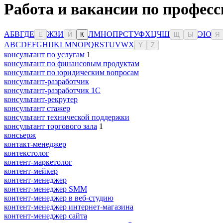
Работа и вакансии по профес
А
Б
В
Г
Д
Е
Ж
З
И
Л
М
Н
О
П
Р
С
Т
У
Ф
Х
Ц
Ч
Ш
Э
Ю
Ё
Й
К
Щ
Ы
Я
A
B
C
D
E
F
G
H
I
J
K
L
M
N
O
P
Q
R
S
T
U
V
W
X
Y
Z
консультант по услугам
1
консультант по финансовым продуктам
консультант по юридическим вопросам
консультант-разработчик
консультант-разработчик 1С
консультант-рекрутер
консультант стажер
консультант технической поддержки
консультант торгового зала
1
консьерж
контакт-менеджер
контекстолог
контент-маркетолог
контент-мейкер
контент-менеджер
контент-менеджер SMM
контент-менеджер в веб-студию
контент-менеджер интернет-магазина
контент-менеджер сайта