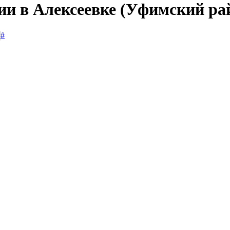
сии в Алексеевке (Уфимский ра
#