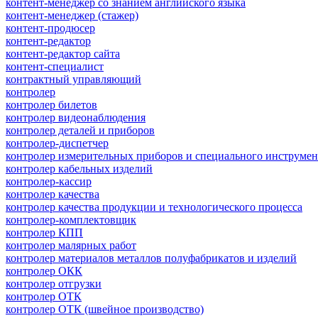
контент-менеджер со знанием английского языка
контент-менеджер (стажер)
контент-продюсер
контент-редактор
контент-редактор сайта
контент-специалист
контрактный управляющий
контролер
контролер билетов
контролер видеонаблюдения
контролер деталей и приборов
контролер-диспетчер
контролер измерительных приборов и специального инструмен
контролер кабельных изделий
контролер-кассир
контролер качества
контролер качества продукции и технологического процесса
контролер-комплектовщик
контролер КПП
контролер малярных работ
контролер материалов металлов полуфабрикатов и изделий
контролер ОКК
контролер отгрузки
контролер ОТК
контролер ОТК (швейное производство)