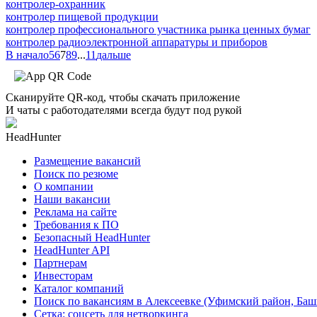
контролер-охранник
контролер пищевой продукции
контролер профессионального участника рынка ценных бумаг
контролер радиоэлектронной аппаратуры и приборов
В начало
5
6
7
8
9
...
11
дальше
Сканируйте QR-код, чтобы скачать приложение
И чаты с работодателями всегда будут под рукой
HeadHunter
Размещение вакансий
Поиск по резюме
О компании
Наши вакансии
Реклама на сайте
Требования к ПО
Безопасный HeadHunter
HeadHunter API
Партнерам
Инвесторам
Каталог компаний
Поиск по вакансиям в Алексеевке (Уфимский район, Баш
Сетка: соцсеть для нетворкинга