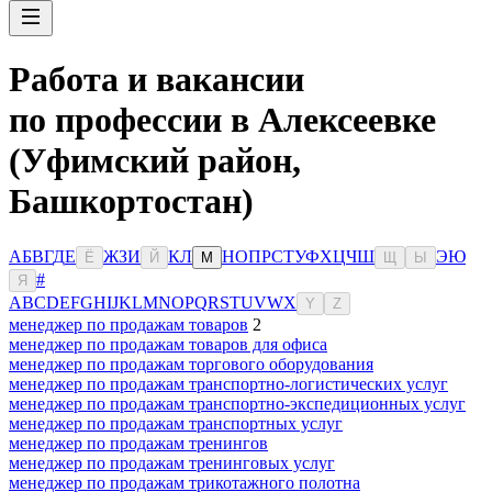
Работа и вакансии
по профессии в Алексеевке
(Уфимский район,
Башкортостан)
А
Б
В
Г
Д
Е
Ж
З
И
К
Л
Н
О
П
Р
С
Т
У
Ф
Х
Ц
Ч
Ш
Э
Ю
Ё
Й
М
Щ
Ы
#
Я
A
B
C
D
E
F
G
H
I
J
K
L
M
N
O
P
Q
R
S
T
U
V
W
X
Y
Z
менеджер по продажам товаров
2
менеджер по продажам товаров для офиса
менеджер по продажам торгового оборудования
менеджер по продажам транспортно-логистических услуг
менеджер по продажам транспортно-экспедиционных услуг
менеджер по продажам транспортных услуг
менеджер по продажам тренингов
менеджер по продажам тренинговых услуг
менеджер по продажам трикотажного полотна