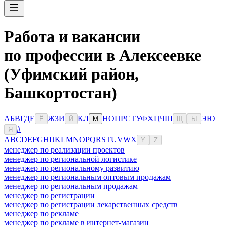
Работа и вакансии
по профессии в Алексеевке
(Уфимский район,
Башкортостан)
А
Б
В
Г
Д
Е
Ж
З
И
К
Л
Н
О
П
Р
С
Т
У
Ф
Х
Ц
Ч
Ш
Э
Ю
Ё
Й
М
Щ
Ы
#
Я
A
B
C
D
E
F
G
H
I
J
K
L
M
N
O
P
Q
R
S
T
U
V
W
X
Y
Z
менеджер по реализации проектов
менеджер по региональной логистике
менеджер по региональному развитию
менеджер по региональным оптовым продажам
менеджер по региональным продажам
менеджер по регистрации
менеджер по регистрации лекарственных средств
менеджер по рекламе
менеджер по рекламе в интернет-магазин