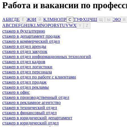
Работа и вакансии по профес
А
Б
В
Г
Д
Е
Ж
З
И
К
Л
М
Н
О
П
Р
Т
У
Ф
Х
Ц
Ч
Ш
Э
Ю
Ё
Й
С
Щ
Ы
Я
A
B
C
D
E
F
G
H
I
J
K
L
M
N
O
P
Q
R
S
T
U
V
W
X
Y
Z
стажер в бухгалтерию
стажер в департамент продаж
стажер в коммерческий отдел
стажер в отдел аренды
стажер в отдел закупок
стажер в отдел информационных технологий
стажер в отдел кадров
стажер в отдел логистики
стажер в отдел персонала
стажер в отдел по работе с клиентами
стажер в отдел продаж
стажер в отдел рекламы
стажер в офис
стажер в производственный отдел
стажер в рекламное агентство
стажер в технический отдел
стажер в финансовый отдел
стажер в юридический департамент
стажер в юридический отдел