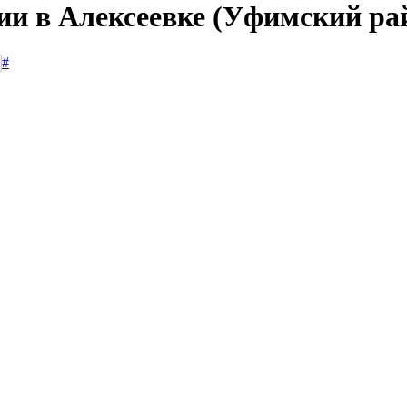
сии в Алексеевке (Уфимский ра
#