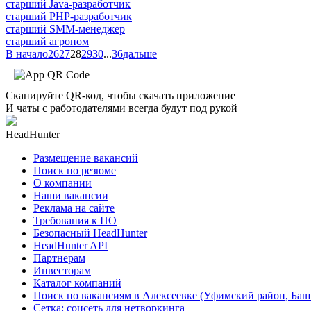
старший Java-разработчик
старший PHP-разработчик
старший SMM-менеджер
старший агроном
В начало
26
27
28
29
30
...
36
дальше
Сканируйте QR-код, чтобы скачать приложение
И чаты с работодателями всегда будут под рукой
HeadHunter
Размещение вакансий
Поиск по резюме
О компании
Наши вакансии
Реклама на сайте
Требования к ПО
Безопасный HeadHunter
HeadHunter API
Партнерам
Инвесторам
Каталог компаний
Поиск по вакансиям в Алексеевке (Уфимский район, Баш
Сетка: соцсеть для нетворкинга