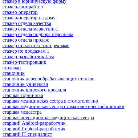
стажер в юридическую фирму
стажер-копирайтер
стажер-оператор
стажер-оператор на дому
стажер отдела качества
стажер отдела маркетинга
стажер отдела подбора персонала
стажер отдела продаж
стажер по контекстной рекламе
стажер по продажам
1
стажер-разработчик Java
стажер-тестировщик
сталевар
станочник
станочник деревообрабатывающих станков
станочник-универсал
станочник широкого профиля
старшая горничная
старшая медицинская сестра в стоматологию
старшая медицинская сестра стоматологической клиники
старшая медсестра
старшая операционная медицинская сестра
старший Android-разработчик
старший frontend-разработчик
старший IT-специалист